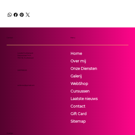
Contact
Menu
Home
Locatie Oudkarspel:
Dorpsstraat 741A
1724 NL Oudkarspel
Over mij
Onze Diensten
0631763025
Galerij
WebShop
sd.ibrow@gmail.com
Cursussen
Laatste nieuws
Contact
Gift Card
Sitemap
Overige